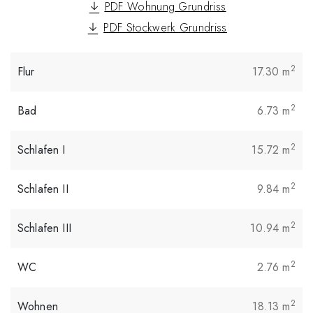
PDF Wohnung Grundriss
PDF Stockwerk Grundriss
2
Flur
17.30
m
2
Bad
6.73
m
2
Schlafen I
15.72
m
2
Schlafen II
9.84
m
2
Schlafen III
10.94
m
2
WC
2.76
m
2
Wohnen
18.13
m