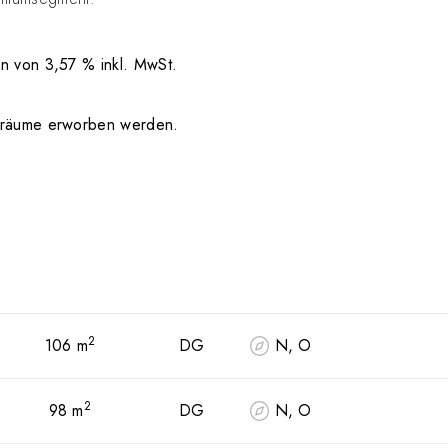
n von 3,57 % inkl. MwSt.
erräume erworben werden.
2
106 m
DG
N, O
2
98 m
DG
N, O